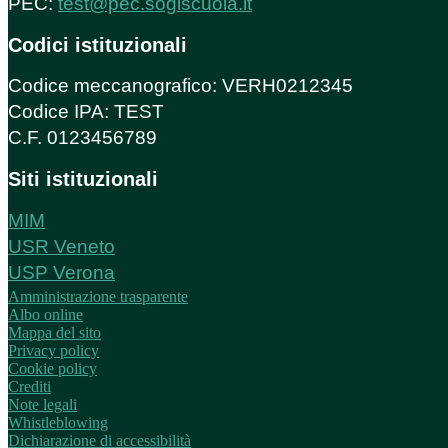
PEC:
test@pec.sogiscuola.it
Codici istituzionali
Codice meccanografico: VERH0212345
Codice IPA: TEST
C.F. 0123456789
Siti istituzionali
MIM
USR Veneto
USP Verona
Amministrazione trasparente
Albo online
Mappa del sito
Privacy policy
Cookie policy
Crediti
Note legali
Whistleblowing
Dichiarazione di accessibilità