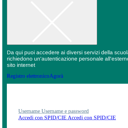
Da qui puoi accedere ai diversi servizi della scuo
richiedono un'autenticazione personale all'estern
sito internet
Registro elettronico
Agorà
Entra nel sito della scuola con le tue credenziali p
visualizzare contenuti, circolari e altre funzionalità
dedicate.
Username
Username e password
Accedi con SPID/CIE
Accedi con SPID/CIE
Username