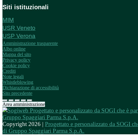
Siti istituzionali
MIM
USR Veneto
USP Verona
Amministrazione trasparente
Albo online
Mappa del sito
Privacy policy
Cookie policy
Crediti
Note legali
Whistleblowing
Dichiarazione di accessibilità
Sito precedente
Area amministrazione
Copyright 2026 |
Progettato e personalizzato da SOGI che
di Gruppo Spaggiari Parma S.p.A.