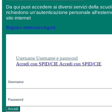
Da qui puoi accedere ai diversi servizi della scuo
richiedono un'autenticazione personale all'estern
sito internet
Registro elettronico
Agorà
Entra nel sito della scuola con le tue credenziali p
visualizzare contenuti, circolari e altre funzionalità
dedicate.
Username
Username e password
Accedi con SPID/CIE
Accedi con SPID/CIE
Username
Password
Accedi