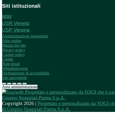
Siti istituzionali
MIM
USR Veneto
USP Verona
Amministrazione trasparente
Albo online
Mappa del sito
Privacy policy
Cookie policy
Crediti
Note legali
Whistleblowing
Dichiarazione di accessibilità
Sito precedente
Area amministrazione
Copyright 2026 |
Progettato e personalizzato da SOGI che
di Gruppo Spaggiari Parma S.p.A.