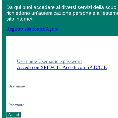
Da qui puoi accedere ai diversi servizi della scuo
richiedono un'autenticazione personale all'estern
sito internet
Registro elettronico
Agorà
Entra nel sito della scuola con le tue credenziali p
visualizzare contenuti, circolari e altre funzionalità
dedicate.
Username
Username e password
Accedi con SPID/CIE
Accedi con SPID/CIE
Username
Password
Accedi